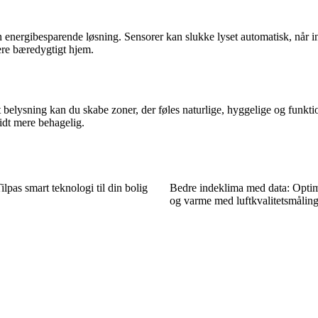
 en energibesparende løsning. Sensorer kan slukke lyset automatisk, nå
mere bæredygtigt hjem.
 belysning kan du skabe zoner, der føles naturlige, hyggelige og funkti
idt mere behagelig.
lpas smart teknologi til din bolig
Bedre indeklima med data: Optim
og varme med luftkvalitetsmåling