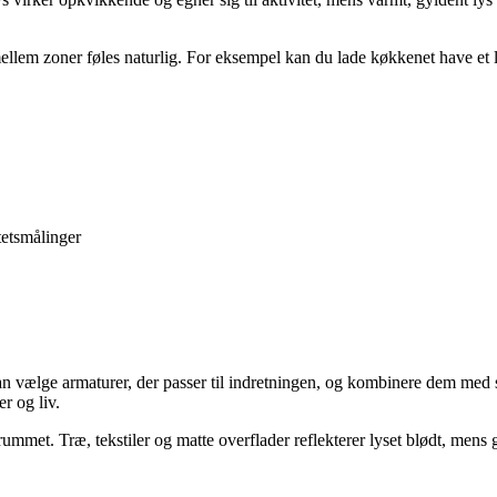
mellem zoner føles naturlig. For eksempel kan du lade køkkenet have et 
tetsmålinger
an vælge armaturer, der passer til indretningen, og kombinere dem med sm
r og liv.
mmet. Træ, tekstiler og matte overflader reflekterer lyset blødt, mens g