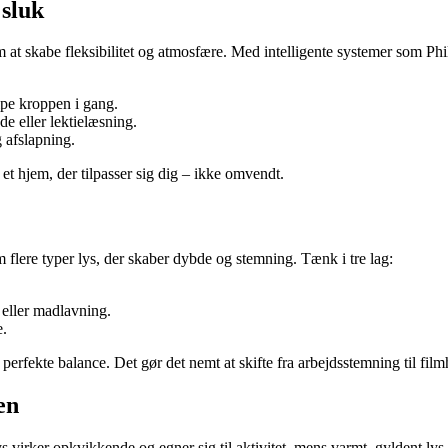
 sluk
at skabe fleksibilitet og atmosfære. Med intelligente systemer som 
lpe kroppen i gang.
de eller lektielæsning.
 afslapning.
 et hjem, der tilpasser sig dig – ikke omvendt.
m flere typer lys, der skaber dybde og stemning. Tænk i tre lag:
g eller madlavning.
e.
 perfekte balance. Det gør det nemt at skifte fra arbejdsstemning til fil
en
s virker opkvikkende og egner sig til aktivitet, mens varmt, gyldent ly