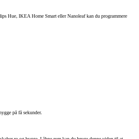
Philips Hue, IKEA Home Smart eller Nanoleaf kan du programmere
mhygge på få sekunder.
s skaber ro og hygge. I åbne rum kan du bruge denne viden til at