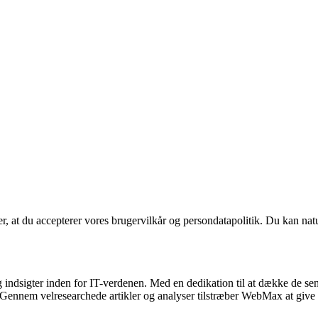
rer, at du accepterer vores brugervilkår og persondatapolitik. Du kan nat
indsigter inden for IT-verdenen. Med en dedikation til at dække de sen
de. Gennem velresearchede artikler og analyser tilstræber WebMax at giv