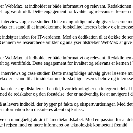
krer WebMax, at indholdet er både informativt og relevant. Redaktionen 
tuelt og værdifuldt. Dette engagement for kvalitet og relevans er kernen
s, interviews og case-studier. Dette mangfoldige udvalg giver læserne mul
Max er i stand til at imødekomme forskellige læseres behov og interesse
indsigter inden for IT-verdenen. Med en dedikation til at dække de sen
de. Gennem velresearchede artikler og analyser tilstræber WebMax at giv
krer WebMax, at indholdet er både informativt og relevant. Redaktionen 
tuelt og værdifuldt. Dette engagement for kvalitet og relevans er kernen
s, interviews og case-studier. Dette mangfoldige udvalg giver læserne mul
Max er i stand til at imødekomme forskellige læseres behov og interesse
n deles og diskuteres. I en tid, hvor teknologi er en integreret del af 
ed de redskaber og den forståelse, der er nødvendig for at navigere i d
 at levere indhold, der bygger på fakta og ekspertvurderinger. Med dett
or information kan diskuteres åbent og kritisk.
ive en uundgåelig aktør i IT-medielandskabet. Med en passion for at dele
tage i rejsen mod en mere informeret og teknologisk kompetent fremtid.