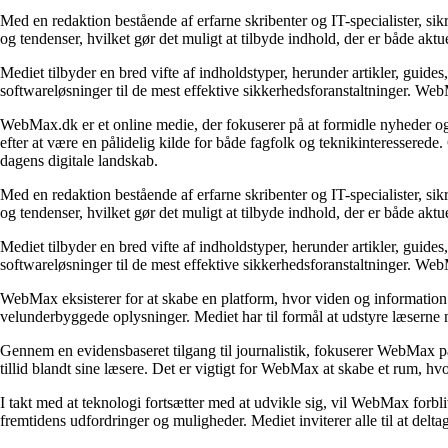
Med en redaktion bestående af erfarne skribenter og IT-specialister, si
og tendenser, hvilket gør det muligt at tilbyde indhold, der er både ak
Mediet tilbyder en bred vifte af indholdstyper, herunder artikler, guide
softwareløsninger til de mest effektive sikkerhedsforanstaltninger. Web
WebMax.dk er et online medie, der fokuserer på at formidle nyheder og 
efter at være en pålidelig kilde for både fagfolk og teknikinteressere
dagens digitale landskab.
Med en redaktion bestående af erfarne skribenter og IT-specialister, si
og tendenser, hvilket gør det muligt at tilbyde indhold, der er både ak
Mediet tilbyder en bred vifte af indholdstyper, herunder artikler, guide
softwareløsninger til de mest effektive sikkerhedsforanstaltninger. Web
WebMax eksisterer for at skabe en platform, hvor viden og information ka
velunderbyggede oplysninger. Mediet har til formål at udstyre læserne m
Gennem en evidensbaseret tilgang til journalistik, fokuserer WebMax på
tillid blandt sine læsere. Det er vigtigt for WebMax at skabe et rum, hv
I takt med at teknologi fortsætter med at udvikle sig, vil WebMax forbl
fremtidens udfordringer og muligheder. Mediet inviterer alle til at del