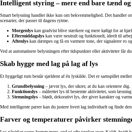
Intelligent styring – mere end bare tænd og
Smart belysning handler ikke kun om bekvemmelighed. Det handler om 
scenarier, der passer til dagens rytme.
Morgenlys
kan gradvist blive stærkere og mere køligt for at hjæ
Eftermiddagslys
kan være neutralt og funktionelt, ideelt til arbej
Aftenlys
kan dæmpes og få en varmere tone, der signalerer ro og
Ved at automatisere belysningen efter tidspunkter eller aktiviteter får du
Skab hygge med lag på lag af lys
Et hyggeligt rum består sjældent af én lyskilde. Det er samspillet melle
Grundbelysning
– jævnt lys, der sikrer, at du kan orientere dig.
Funktionslys
– målrettet lys til bestemte aktiviteter, som læsnin
Stemningslys
– blødt, dekorativt lys, der giver karakter og varm
Med intelligente pærer kan du justere hvert lag individuelt og finde den
Farver og temperaturer påvirker stemning
Lys påvirker vores humør mere, end vi ofte tænker over. Koldt, hvidt ly