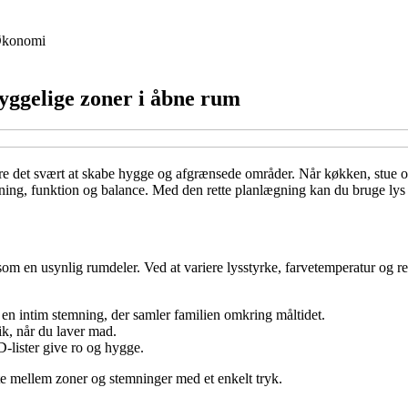
konomi
yggelige zoner i åbne rum
gøre det svært at skabe hygge og afgrænsede områder. Når køkken, stue o
mning, funktion og balance. Med den rette planlægning kan du bruge lys 
som en usynlig rumdeler. Ved at variere lysstyrke, farvetemperatur og 
en intim stemning, der samler familien omkring måltidet.
ik, når du laver mad.
-lister give ro og hygge.
fte mellem zoner og stemninger med et enkelt tryk.