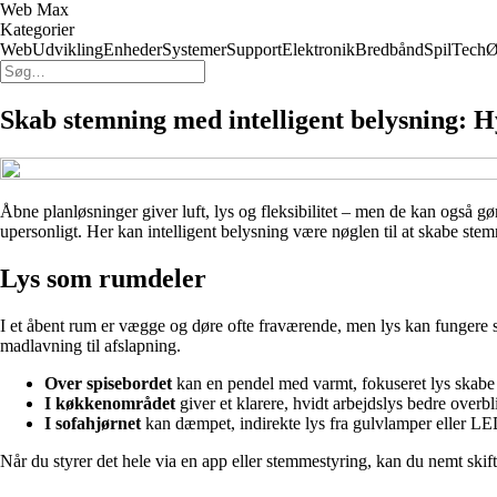
Web Max
Kategorier
Web
Udvikling
Enheder
Systemer
Support
Elektronik
Bredbånd
Spil
Tech
Ø
Skab stemning med intelligent belysning: H
Åbne planløsninger giver luft, lys og fleksibilitet – men de kan også 
upersonligt. Her kan intelligent belysning være nøglen til at skabe ste
Lys som rumdeler
I et åbent rum er vægge og døre ofte fraværende, men lys kan fungere 
madlavning til afslapning.
Over spisebordet
kan en pendel med varmt, fokuseret lys skabe 
I køkkenområdet
giver et klarere, hvidt arbejdslys bedre overbl
I sofahjørnet
kan dæmpet, indirekte lys fra gulvlamper eller LED
Når du styrer det hele via en app eller stemmestyring, kan du nemt ski