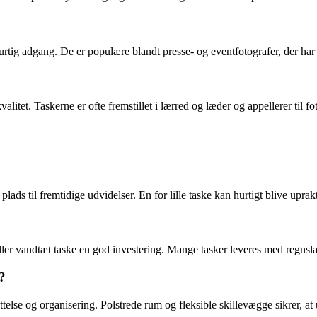
tig adgang. De er populære blandt presse- og eventfotografer, der har b
et. Taskerne er ofte fremstillet i lærred og læder og appellerer til fot
lads til fremtidige udvidelser. En for lille taske kan hurtigt blive upra
eller vandtæt taske en god investering. Mange tasker leveres med regnsl
?
else og organisering. Polstrede rum og fleksible skillevægge sikrer, at