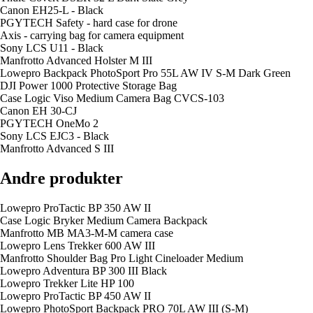
Canon EH25-L - Black
PGYTECH Safety - hard case for drone
Axis - carrying bag for camera equipment
Sony LCS U11 - Black
Manfrotto Advanced Holster M III
Lowepro Backpack PhotoSport Pro 55L AW IV S-M Dark Green
DJI Power 1000 Protective Storage Bag
Case Logic Viso Medium Camera Bag CVCS-103
Canon EH 30-CJ
PGYTECH OneMo 2
Sony LCS EJC3 - Black
Manfrotto Advanced S III
Andre produkter
Lowepro ProTactic BP 350 AW II
Case Logic Bryker Medium Camera Backpack
Manfrotto MB MA3-M-M camera case
Lowepro Lens Trekker 600 AW III
Manfrotto Shoulder Bag Pro Light Cineloader Medium
Lowepro Adventura BP 300 III Black
Lowepro Trekker Lite HP 100
Lowepro ProTactic BP 450 AW II
Lowepro PhotoSport Backpack PRO 70L AW III (S-M)