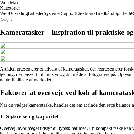
Web Max
Kategorier
Web
Udvikling
Enheder
Systemer
Support
Elektronik
Bredbånd
Spil
Tech
Ø
Kameratasker – inspiration til praktiske og 
Artiklen præsenterer et udvalg af kameratasker, der repræsenterer forskel
løsning, der passer til dit udstyr og din måde at fotografere på. Oplysn
neutralt billede af markedet.
Faktorer at overveje ved køb af kameratas
Når du vælger kamerataske, handler det om at finde den rette balance mel
1. Størrelse og kapacitet
Overvej, hvor meget udstyr du typisk har med. En kompakt taske kan være 
har justerbare rum, så du kan tilpasse indretningen efter behov.