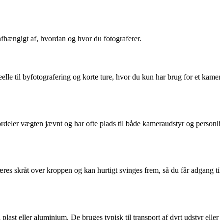
fhængigt af, hvordan og hvor du fotograferer.
eelle til byfotografering og korte ture, hvor du kun har brug for et kame
deler vægten jævnt og har ofte plads til både kameraudstyr og personli
 skråt over kroppen og kan hurtigt svinges frem, så du får adgang til ka
 plast eller aluminium. De bruges typisk til transport af dyrt udstyr ell