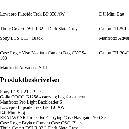
Lowepro Flipside Trek BP 350 AW
DJI Mini Bag
Thule Covert DSLR 32 L Dark Slate Grey
Canon EH25-L -
Sony LCS U11 - Black
Manfrotto Advan
Case Logic Viso Medium Camera Bag CVCS-
Canon EH 30-C
103
Manfrotto Advanced S III
Produktbeskrivelser
Sony LCS U21 - Black
Golla COCO G1258 - carrying bag for camera
Manfrotto Pro Light Backloader S
Lowepro Flipside Trek BP 350 AW
DJI Mini Bag
REALWEAR Protective Carrying Case Navigator 500 Se
Case Logic Bryker Camera Case CSC. Black.
Thule Covert DSLR 32 L Dark Slate Grey