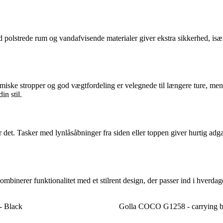
polstrede rum og vandafvisende materialer giver ekstra sikkerhed, især
ske stropper og god vægtfordeling er velegnede til længere ture, mens 
in stil.
for det. Tasker med lynlåsåbninger fra siden eller toppen giver hurtig 
inerer funktionalitet med et stilrent design, der passer ind i hverdag
 Black
Golla COCO G1258 - carrying b