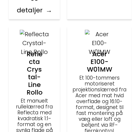
detaljer
Refle
Acer
cta
E100-
Crys
W01MW
tal-
Et 100-tommers
Line
motoriseret
projektionslærred fra
Rollo
Acer med mat hvid
Et manuelt
overflade og 16:10-
rullelærred fra
format, designet til
Reflecta med
fast montering på
kvadratisk 1:1-
væg eller loft og
format og en
betjent via RF-
synlig flade på
fjernkontrol.