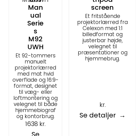
Man
screen
ual
Et fritstående
Serie
projektorlærred fra
Celexon med 1:1
s
billedformat og
M92
justerbar højde,
UWH
velegnet til
præsentationer og
Et 92-tommers
hjemmebrug.
manuelt
projektorlærred
med mat hvid
overflade og 16:9-
format, designet
til væg- eller
loftmontering og
kr.
velegnet til både
hjemmebiograf
Se detaljer
og kontorbrug.
1638
kr.
Se