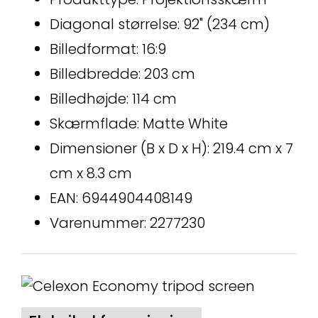
Diagonal størrelse: 92" (234 cm)
Billedformat: 16:9
Billedbredde: 203 cm
Billedhøjde: 114 cm
Skærmflade: Matte White
Dimensioner (B x D x H): 219.4 cm x 7
cm x 8.3 cm
EAN: 6944904408149
Varenummer: 2277230