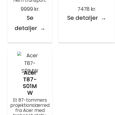
nem transport.
9999
kr.
7478
kr.
Se
Se detaljer
detaljer
Acer
T87-
S01M
W
Et 87-tommers
projektionslærred
fra Acer med