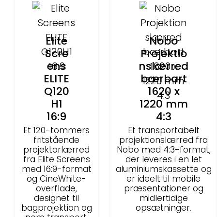
Elite
Nobo
Scre
Projektio
ens
nslærred
ELITE
bærbart
Q120
1620 x
H1
1220 mm
16:9
4:3
Et 120-tommers
Et transportabelt
fritstående
projektionslærred fra
projektorlærred
Nobo med 4:3-format,
fra Elite Screens
der leveres i en let
med 16:9-format
aluminiumskassette og
og CineWhite-
er ideelt til mobile
overflade,
præsentationer og
designet til
midlertidige
bagprojektion og
opsætninger.