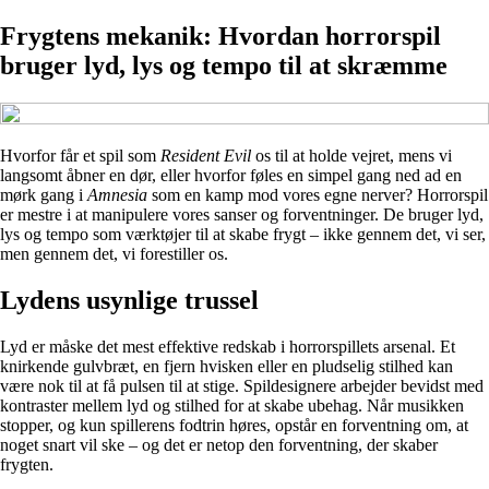
Frygtens mekanik: Hvordan horrorspil
bruger lyd, lys og tempo til at skræmme
Hvorfor får et spil som
Resident Evil
os til at holde vejret, mens vi
langsomt åbner en dør, eller hvorfor føles en simpel gang ned ad en
mørk gang i
Amnesia
som en kamp mod vores egne nerver? Horrorspil
er mestre i at manipulere vores sanser og forventninger. De bruger lyd,
lys og tempo som værktøjer til at skabe frygt – ikke gennem det, vi ser,
men gennem det, vi forestiller os.
Lydens usynlige trussel
Lyd er måske det mest effektive redskab i horrorspillets arsenal. Et
knirkende gulvbræt, en fjern hvisken eller en pludselig stilhed kan
være nok til at få pulsen til at stige. Spildesignere arbejder bevidst med
kontraster mellem lyd og stilhed for at skabe ubehag. Når musikken
stopper, og kun spillerens fodtrin høres, opstår en forventning om, at
noget snart vil ske – og det er netop den forventning, der skaber
frygten.