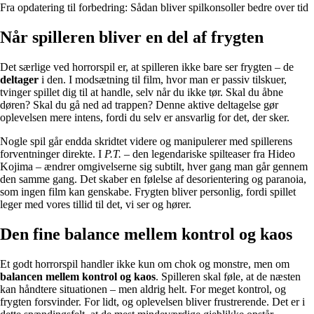
Fra opdatering til forbedring: Sådan bliver spilkonsoller bedre over tid
Når spilleren bliver en del af frygten
Det særlige ved horrorspil er, at spilleren ikke bare ser frygten – de
deltager
i den. I modsætning til film, hvor man er passiv tilskuer,
tvinger spillet dig til at handle, selv når du ikke tør. Skal du åbne
døren? Skal du gå ned ad trappen? Denne aktive deltagelse gør
oplevelsen mere intens, fordi du selv er ansvarlig for det, der sker.
Nogle spil går endda skridtet videre og manipulerer med spillerens
forventninger direkte. I
P.T.
– den legendariske spilteaser fra Hideo
Kojima – ændrer omgivelserne sig subtilt, hver gang man går gennem
den samme gang. Det skaber en følelse af desorientering og paranoia,
som ingen film kan genskabe. Frygten bliver personlig, fordi spillet
leger med vores tillid til det, vi ser og hører.
Den fine balance mellem kontrol og kaos
Et godt horrorspil handler ikke kun om chok og monstre, men om
balancen mellem kontrol og kaos
. Spilleren skal føle, at de næsten
kan håndtere situationen – men aldrig helt. For meget kontrol, og
frygten forsvinder. For lidt, og oplevelsen bliver frustrerende. Det er i