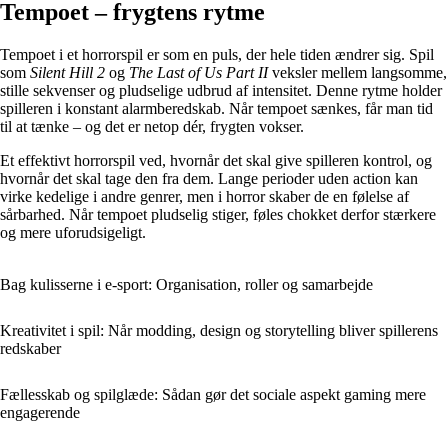
Tempoet – frygtens rytme
Tempoet i et horrorspil er som en puls, der hele tiden ændrer sig. Spil
som
Silent Hill 2
og
The Last of Us Part II
veksler mellem langsomme,
stille sekvenser og pludselige udbrud af intensitet. Denne rytme holder
spilleren i konstant alarmberedskab. Når tempoet sænkes, får man tid
til at tænke – og det er netop dér, frygten vokser.
Et effektivt horrorspil ved, hvornår det skal give spilleren kontrol, og
hvornår det skal tage den fra dem. Lange perioder uden action kan
virke kedelige i andre genrer, men i horror skaber de en følelse af
sårbarhed. Når tempoet pludselig stiger, føles chokket derfor stærkere
og mere uforudsigeligt.
Bag kulisserne i e-sport: Organisation, roller og samarbejde
Kreativitet i spil: Når modding, design og storytelling bliver spillerens
redskaber
Fællesskab og spilglæde: Sådan gør det sociale aspekt gaming mere
engagerende