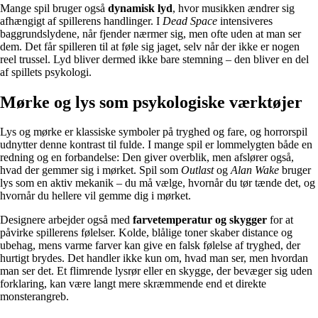
Mange spil bruger også
dynamisk lyd
, hvor musikken ændrer sig
afhængigt af spillerens handlinger. I
Dead Space
intensiveres
baggrundslydene, når fjender nærmer sig, men ofte uden at man ser
dem. Det får spilleren til at føle sig jaget, selv når der ikke er nogen
reel trussel. Lyd bliver dermed ikke bare stemning – den bliver en del
af spillets psykologi.
Mørke og lys som psykologiske værktøjer
Lys og mørke er klassiske symboler på tryghed og fare, og horrorspil
udnytter denne kontrast til fulde. I mange spil er lommelygten både en
redning og en forbandelse: Den giver overblik, men afslører også,
hvad der gemmer sig i mørket. Spil som
Outlast
og
Alan Wake
bruger
lys som en aktiv mekanik – du må vælge, hvornår du tør tænde det, og
hvornår du hellere vil gemme dig i mørket.
Designere arbejder også med
farvetemperatur og skygger
for at
påvirke spillerens følelser. Kolde, blålige toner skaber distance og
ubehag, mens varme farver kan give en falsk følelse af tryghed, der
hurtigt brydes. Det handler ikke kun om, hvad man ser, men hvordan
man ser det. Et flimrende lysrør eller en skygge, der bevæger sig uden
forklaring, kan være langt mere skræmmende end et direkte
monsterangreb.